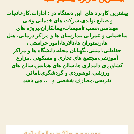
بیشترین کاربرد های این دستگاه در : ادارات،کارخانجات
و صنایع تولیدی،شرکت های خدماتی وفنی
مهندسی،نصب تاسیسات،پیمانکاران،پروژه های
ساختمانی و عمرانی،بیمارستان ها و مراکز درمانی، هتل
ها،رستوران ها،تالارها،امور حراستی ،
حفاظتی،امنیتی،نگهبانان محله،دانشگاه ها و مراکز
آموزشی،مجتمع های تجاری و مسکونی ،مزارع
کشاورزی،دامداری ها،سالن های همایش،سالن های
ورزشی،کوهنوردی و گردشگری،اماکن
تفریحی،مصارف شخصی و … می باشد