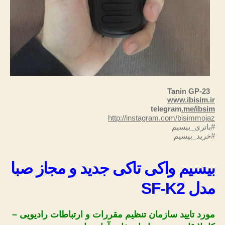
Tanin GP-23
www.ibisim.ir
telegram
.me/ibsim
http://instagram.com/bisimmojaz
#باتری_بیسیم
#خرید_بیسیم
بیسیم واکی تاکی جدید و مجاز صبا
مدل SF-K2
مورد تایید سازمان تنظیم مقررات و ارتباطات رادیویی –