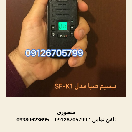
منصوری
تلفن تماس : 09126705799 – 09380623695