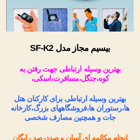
بیسیم مجاز مدل SF-K2
بهترین وسیله ارتباطی جهت رفتن به
کوه،جنگل،مسافرت،اسکی،
بهترین وسیله ارتباطی برای کارکنان هتل
ها،رستوران ها،فروشگاههای بزرگ،کارخانه
جات و همچنین مصارف شخصی
انجام مکالمه ای آسان و صددرصد رایگان