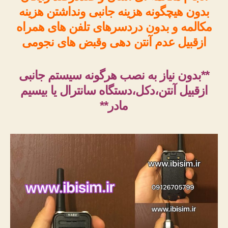
بدون هیچگونه هزینه جانبی ونداشتن هزینه
مکالمه و بدون دردسرهای تلفن های همراه
ازقبیل عدم آنتن دهی وقبض های نجومی
**بدون نیاز به نصب هرگونه سیستم جانبی
ازقبیل آنتن،دکل،دستگاه سانترال یا بیسیم
مادر**