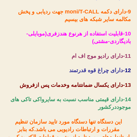
9-دارای دکمه
moni/T-CALL
جهت ردیابی و پخش
مکالمه سایر شبکه های بیسیم
10-قابلیت استفاده از هرنوع هندزفری(موبایلی-
بادیگاردی-مشتی)
11-دارای رادیو موج اف ام
12
-دارای چراغ قوه قدرتمند
13-دارای یکسال ضمانتنامه وخدمات پس ازفروش
14-دارای قیمتی مناسب نسبت به سایرواکی تاکی های
موجوددرکشور
این دستگاه تنها دستگاه مورد تایید سازمان تنظیم
مقررات و ارتباطات رادیویی می باشد.که بنابر
استانداردهای مورد تایید از بهترین قطعات الکترونیکی و