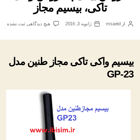
تاکی، بیسیم مجاز
برای
از
msaeid
ژانویه 3, 2016
هیچ دیدگاهی
ثبت نشده
نویسنده
تاریخ
بیسیم
نوشته
نوشته
واکی
تاکی
مجاز
طنین
بیسیم واکی تاکی مجاز طنین مدل
مدل
GP-23
GP-
23
بیسیم
مجاز
Tanin
GP-
23
خرید
بیسیم،خرید
واکی