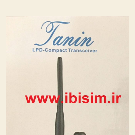
مجاز
طنین
مدل
TN2000