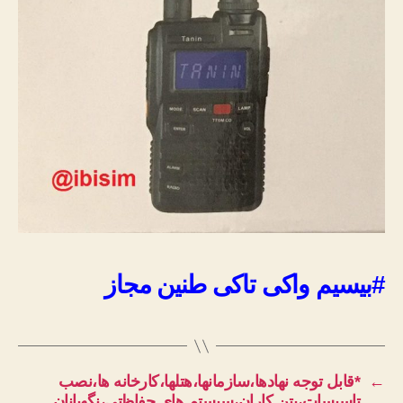
#بیسیم واکی تاکی طنین مجاز
←
*قابل توجه نهادها،سازمانها،هتلها،کارخانه ها،نصب
تاسیسات،بتن کاران،سیستم های حفاظتی،نگهبانان